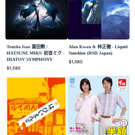
Tomita Isao 冨田勲 /
Alan Kwan & 林正樹 - Liquid
HATSUNE MIKU 初音ミク -
Sunshine (RSD Japan)
IHATOV SYMPHONY
$1,080
$1,580