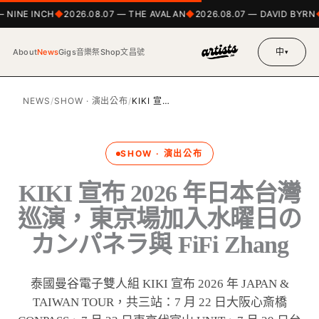
 NINE INCH
2026.08.07 — THE AVALAN
2026.08.07 — DAVID BYRN
中
About
News
Gigs
音樂祭
Shop
文昌號
▾
NEWS
/
SHOW · 演出公布
/
KIKI 宣…
SHOW · 演出公布
KIKI 宣布 2026 年日本台灣
巡演，東京場加入水曜日の
カンパネラ與 FiFi Zhang
泰國曼谷電子雙人組 KIKI 宣布 2026 年 JAPAN &
TAIWAN TOUR，共三站：7 月 22 日大阪心斎橋