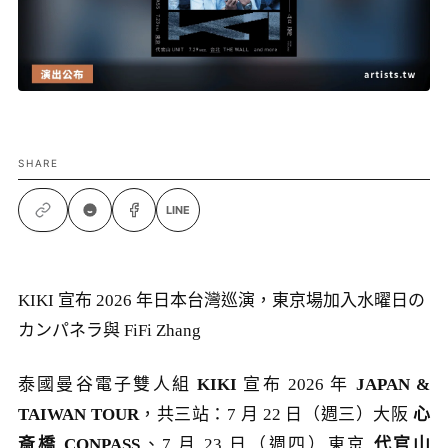
SHARE
LINE
KIKI 宣布 2026 年日本台灣巡演，東京場加入水曜日の
カンパネラ與 FiFi Zhang
泰國曼谷電子雙人組
KIKI
宣布 2026 年
JAPAN &
TAIWAN TOUR
，共三站：7 月 22 日（週三）大阪
心
斎橋 CONPASS
、7 月 23 日（週四）東京
代官山