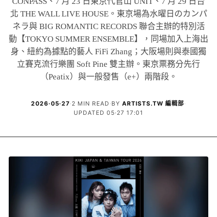
CONPASS、7 月 23 日東京代官山 UNIT、7 月 29 日台
北 THE WALL LIVE HOUSE。東京場為水曜日のカンパ
ネラ與 BIG ROMANTIC RECORDS 聯合主辦的特別活
動【TOKYO SUMMER ENSEMBLE】，同場加入上海出
身、紐約為據點的藝人 FiFi Zhang；大阪場則與泰國獨
立賽克流行樂團 Soft Pine 雙主辦。東京票務分先行
（Peatix）與一般發售（e+）兩階段。
2026·05·27
·
2 MIN READ
·
BY
ARTISTS.TW 編輯部
·
UPDATED 05·27 17:01