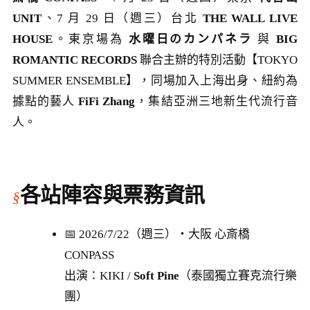
UNIT
、7 月 29 日（週三）台北
THE WALL LIVE
HOUSE
。東京場為
水曜日のカンパネラ
與
BIG
ROMANTIC RECORDS
聯合主辦的特別活動【TOKYO
SUMMER ENSEMBLE】，同場加入上海出身、紐約為
據點的藝人
FiFi Zhang
，集結亞洲三地新生代流行音
人。
各站陣容與票務資訊
📅 2026/7/22（週三）・大阪 心斎橋
CONPASS
出演：KIKI /
Soft Pine
（泰國獨立賽克流行樂
團）