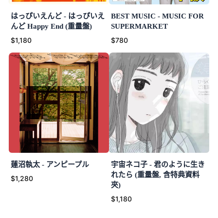
はっぴいえんど - はっぴいえ
BEST MUSIC - MUSIC FOR
んど Happy End (重量盤)
SUPERMARKET
$1,180
$780
蓮沼執太 - アンピープル
宇宙ネコ子 - 君のように生き
れたら (重量盤, 含特典資料
$1,280
夾)
$1,180