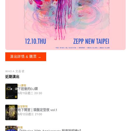
演出詳情 & 購票 →
WHOA 文昌號
近期演出
DJ課程
下班後的DJ課
8月11日週二 20:30
髮型學院
地下鬧室 | 頭髮定型夜 vol.1
8月12日週三 21:00
樂團