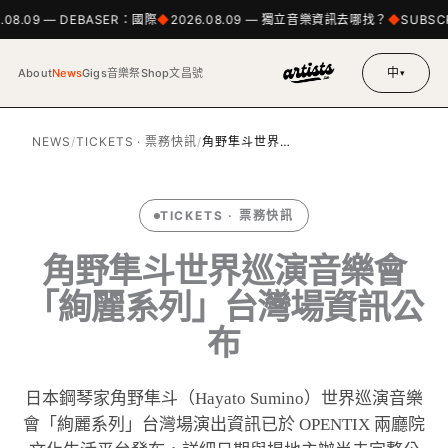
.08.09 — DEBASER：國際
2026.08.09 — 獨立音樂資訊去哪找？
SUBSCR
中
About
News
Gigs
音樂祭
Shop
文昌號
▾
NEWS
/
TICKETS · 票務快訊
/
角野隼斗世界…
TICKETS · 票務快訊
角野隼斗世界巡演音樂會
「絢麗系列」台灣場資訊公
布
日本鋼琴家角野隼斗（Hayato Sumino）世界巡演音樂
會「絢麗系列」台灣場演出資訊已於 OPENTIX 兩廳院