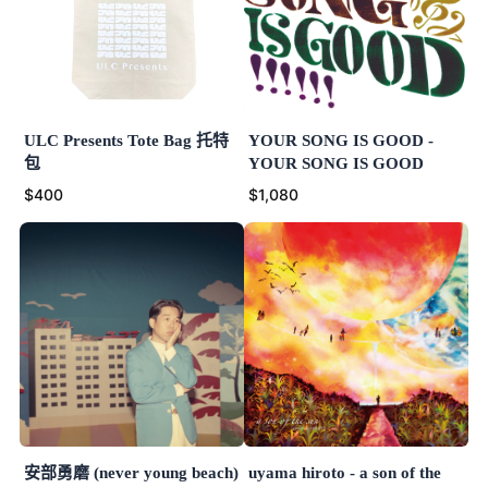
ULC Presents Tote Bag 托特
YOUR SONG IS GOOD -
包
YOUR SONG IS GOOD
$400
$1,080
安部勇磨 (never young beach)
uyama hiroto - a son of the