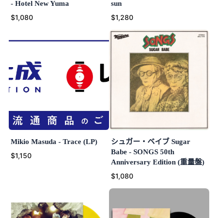
- Hotel New Yuma
sun
$1,080
$1,280
Mikio Masuda - Trace (LP)
シュガー・ベイブ Sugar
Babe - SONGS 50th
$1,150
Anniversary Edition (重量盤)
$1,080