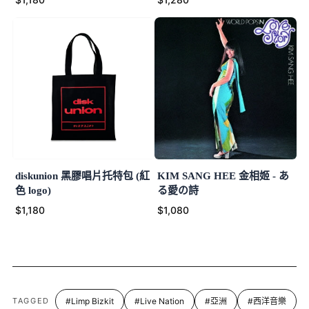
diskunion 黑膠唱片托特包 (紅
KIM SANG HEE 金相姬 - あ
色 logo)
る愛の詩
$1,180
$1,080
TAGGED
#Limp Bizkit
#Live Nation
#亞洲
#西洋音樂