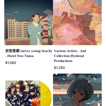
安部勇磨 (never young beach)
Various Artists - 2nd
- Hotel New Yuma
Collection:Hydeout
Productions
$1,080
$1,280