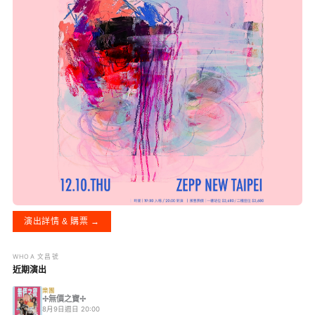
演出詳情 & 購票 →
WHOA 文昌號
近期演出
樂團
✢無價之寶✢
8月9日週日 20:00