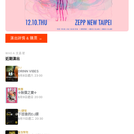
演出詳情 & 購票 →
WHOA 文昌號
近期演出
DJ
DRINN VIBES
8月8日週六 23:00
樂團
✢無價之寶✢
8月9日週日 20:00
DJ課程
下班後的DJ課
8月11日週二 20:30
髮型學院