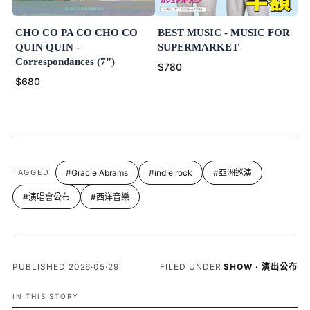
CHO CO PA CO CHO CO
BEST MUSIC - MUSIC FOR
QUIN QUIN -
SUPERMARKET
Correspondances (7")
$780
$680
TAGGED
#Gracie Abrams
#indie rock
#亞洲巡演
#演唱會公布
#西洋音樂
PUBLISHED 2026·05·29
FILED UNDER
SHOW · 演出公布
IN THIS STORY