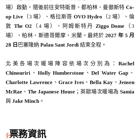
場）啟動，隨後前往安特衛普、都柏林、曼徹斯特
Co-
op Live
（3 場）、格拉斯哥
OVO Hydro
（2 場）、倫
敦
The O2
（4 場）、阿姆斯特丹
Ziggo Dome
（3
場）、柏林、斯德哥爾摩、米蘭，最終於
2027 年 5 月
28 日
巴塞隆納
Palau Sant Jordi
結束全程。
北美各場次暖場陣容依場次分別為：
Rachel
Chinouriri
、
Holly Humberstone
、
Del Water Gap
、
Charlotte Lawrence
、
Grace Ives
、
Bella Kay
、
Jensen
McRae
、
The Japanese House
；英歐場次暖場為
Samia
與
Jake Minch
。
票務資訊