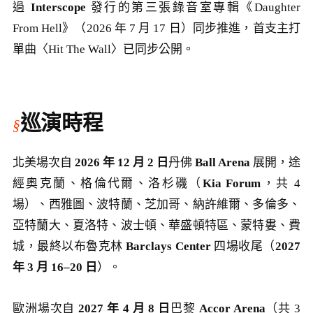
過
Interscope
發行的第三張錄音室專輯《Daughter
From Hell》（2026 年 7 月 17 日）同步推進，首支主打
單曲〈Hit The Wall〉已同步公開。
巡演時程
北美場次自
2026 年 12 月 2 日
丹佛
Ball Arena
展開，途
經奧克蘭、格倫代爾、洛杉磯（
Kia Forum
，共 4
場）、西雅圖、波特蘭、芝加哥、納許維爾、多倫多、
亞特蘭大、夏洛特、波士頓、華盛頓特區、蒙特婁、費
城，最終以布魯克林
Barclays Center
四場收尾（
2027
年 3 月 16–20 日
）。
歐洲場次自
2027 年 4 月 8 日
巴黎
Accor Arena
（共 3