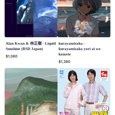
Alan Kwan & 林正樹 - Liquid
kurayamisaka -
Sunshine (RSD Japan)
kurayamisaka yori ai wo
komete
$1,080
$1,380