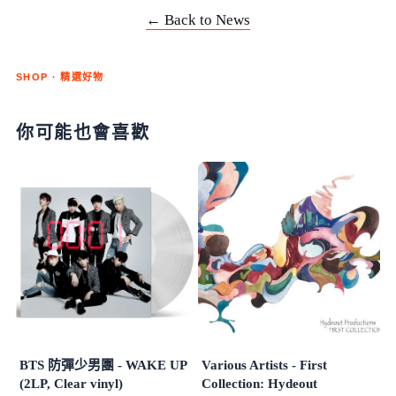
← Back to News
SHOP · 精選好物
你可能也會喜歡
BTS 防彈少男團 - WAKE UP
Various Artists - First
(2LP, Clear vinyl)
Collection: Hydeout