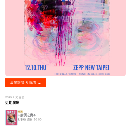
演出詳情 & 購票 →
WHOA 文昌號
近期演出
樂團
✢無價之寶✢
8月9日週日 20:00