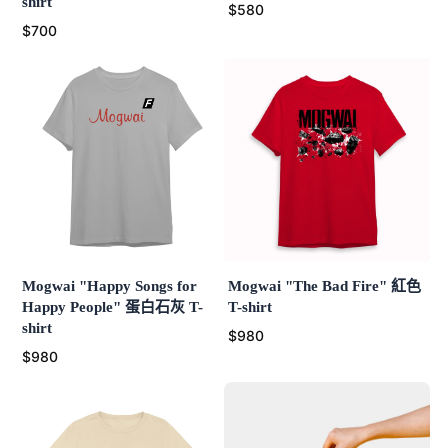
shirt
$580
$700
Mogwai "Happy Songs for
Mogwai "The Bad Fire" 紅色
Happy People" 蛋白石灰 T-
T-shirt
shirt
$980
$980