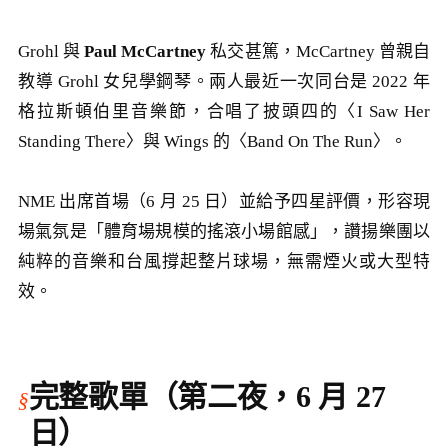
Grohl 與
Paul McCartney
私交甚篤，McCartney 曾親自
教導 Grohl 女兒學鋼琴。兩人最近一次同台是 2022 年
格拉斯頓伯里音樂節，合唱了披頭四的〈I Saw Her
Standing There〉與 Wings 的〈Band On The Run〉。
NME 出席首場（6 月 25 日）並給予四星評價，形容現
場氣氛是「體育場規模的搖滾小場館感」，讚揚樂團以
純粹的音樂和台風撐起整片球場，無需煙火或大型特
效。
完整歌單（第二夜，6 月 27
日）