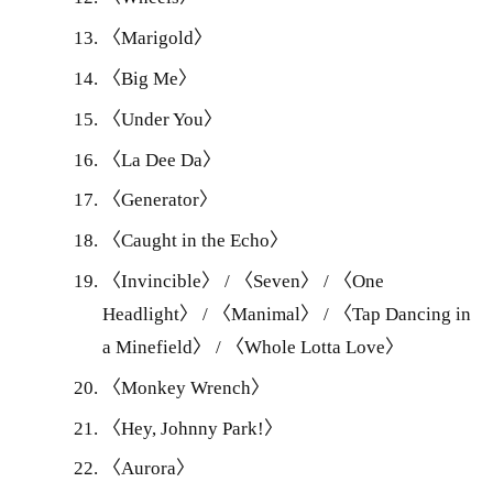
〈Marigold〉
〈Big Me〉
〈Under You〉
〈La Dee Da〉
〈Generator〉
〈Caught in the Echo〉
〈Invincible〉 / 〈Seven〉 / 〈One
Headlight〉 / 〈Manimal〉 / 〈Tap Dancing in
a Minefield〉 / 〈Whole Lotta Love〉
〈Monkey Wrench〉
〈Hey, Johnny Park!〉
〈Aurora〉