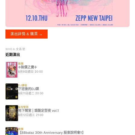
演出詳情 & 購票 →
WHOA 文昌號
近期演出
樂團
✢無價之寶✢
8月9日週日 20:00
DJ課程
下班後的DJ課
8月11日週二 20:30
髮型學院
地下鬧室 | 頭髮定型夜 vol.1
8月12日週三 21:00
樂團
【88balaz 30th Anniversary 股東說明會!!】