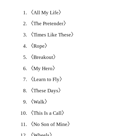
〈All My Life〉
〈The Pretender〉
〈Times Like These〉
〈Rope〉
〈Breakout〉
〈My Hero〉
〈Learn to Fly〉
〈These Days〉
〈Walk〉
〈This Is a Call〉
〈No Son of Mine〉
〈Wheels〉