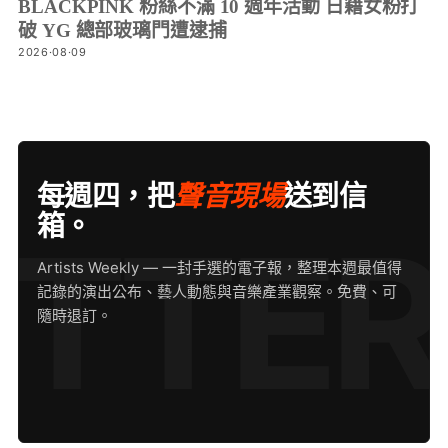
BLACKPINK 粉絲不滿 10 週年活動 日籍女粉打
破 YG 總部玻璃門遭逮捕
2026·08·09
每週四，把
聲音現場
送到信
箱。
Artists Weekly — 一封手選的電子報，整理本週最值得
記錄的演出公布、藝人動態與音樂產業觀察。免費、可
隨時退訂。