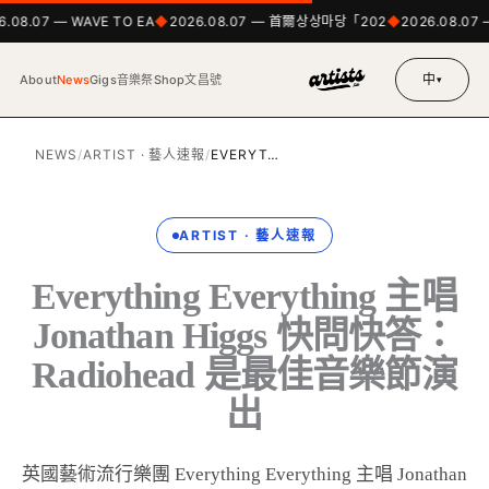
.08.07 — WAVE TO EA
2026.08.07 — 首爾상상마당「202
2026.08.07 
中
About
News
Gigs
音樂祭
Shop
文昌號
▾
NEWS
/
ARTIST · 藝人速報
/
EVERYT…
ARTIST · 藝人速報
Everything Everything 主唱
Jonathan Higgs 快問快答：
Radiohead 是最佳音樂節演
出
英國藝術流行樂團 Everything Everything 主唱 Jonathan