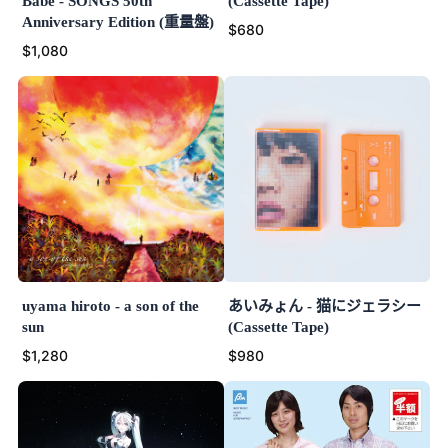
Babe - SONGS 50th
(Cassette Tape)
Anniversary Edition (重量盤)
$680
$1,080
uyama hiroto - a son of the
あいみょん - 猫にジェラシー
sun
(Cassette Tape)
$1,280
$980