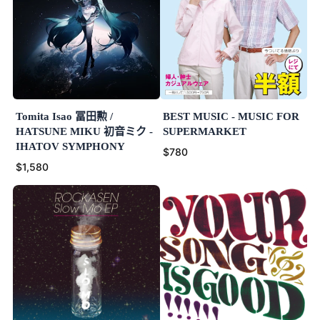
Tomita Isao 冨田勲 /
BEST MUSIC - MUSIC FOR
HATSUNE MIKU 初音ミク -
SUPERMARKET
IHATOV SYMPHONY
$780
$1,580