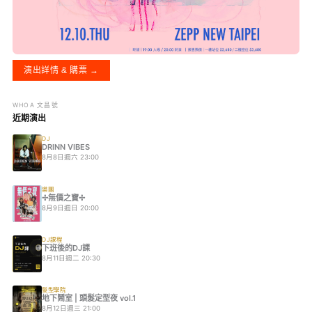
演出詳情 & 購票 →
WHOA 文昌號
近期演出
DJ
DRINN VIBES
8月8日週六 23:00
樂團
✢無價之寶✢
8月9日週日 20:00
DJ課程
下班後的DJ課
8月11日週二 20:30
髮型學院
地下鬧室 | 頭髮定型夜 vol.1
8月12日週三 21:00