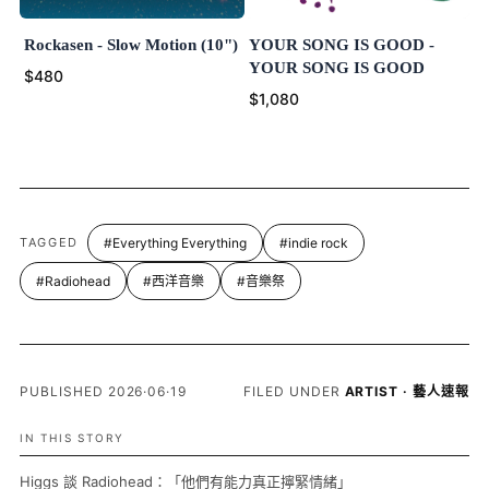
Rockasen - Slow Motion (10")
YOUR SONG IS GOOD -
YOUR SONG IS GOOD
$480
$1,080
TAGGED
#Everything Everything
#indie rock
#Radiohead
#西洋音樂
#音樂祭
PUBLISHED 2026·06·19
FILED UNDER
ARTIST · 藝人速報
IN THIS STORY
Higgs 談 Radiohead：「他們有能力真正擰緊情緒」