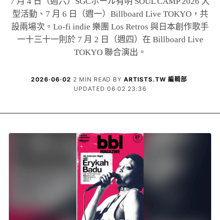
7 月 4 日（週六）SGCホール有明 SOUL CAMP 2026 大
型活動、7 月 6 日（週一）Billboard Live TOKYO，共
設兩場次。Lo-fi indie 樂團 Los Retros 與日本創作歌手
一十三十一則於 7 月 2 日（週四）在 Billboard Live
TOKYO 聯合演出。
2026·06·02
·
2 MIN READ
·
BY
ARTISTS.TW 編輯部
·
UPDATED 06·02 23:36