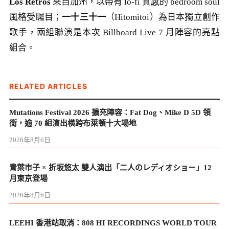
Los Retros
來自加州，以帶有 lo-fi 質感的 bedroom soul
風格受矚目；
一十三十一
（Hitomitoi）為日本獨立創作
歌手，兩組聯演是本次 Billboard Live 7 月陣容的亮點
組合。
RELATED ARTICLES
Mutations Festival 2026 擴充陣容：Fat Dog、Mike D 5D 領
銜，逾 70 組演出橫跨布萊頓十大場地
2026年8月6日
青葉市子 × 折坂悠太 雙人演出「二人のレディオショー」12
月東京登場
2026年8月6日
LEEHI 香港站取消：808 HI RECORDINGS WORLD TOUR