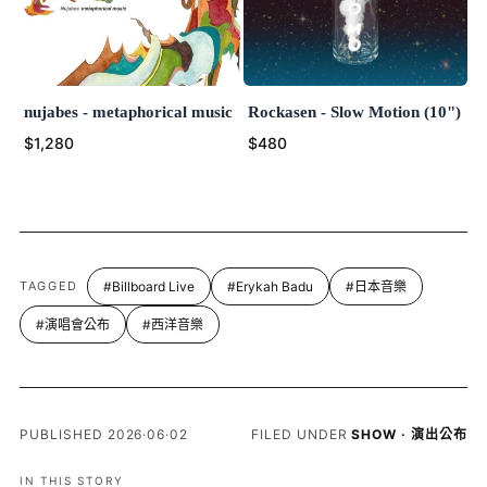
nujabes - metaphorical music
Rockasen - Slow Motion (10")
$1,280
$480
TAGGED
#Billboard Live
#Erykah Badu
#日本音樂
#演唱會公布
#西洋音樂
PUBLISHED 2026·06·02
FILED UNDER
SHOW · 演出公布
IN THIS STORY