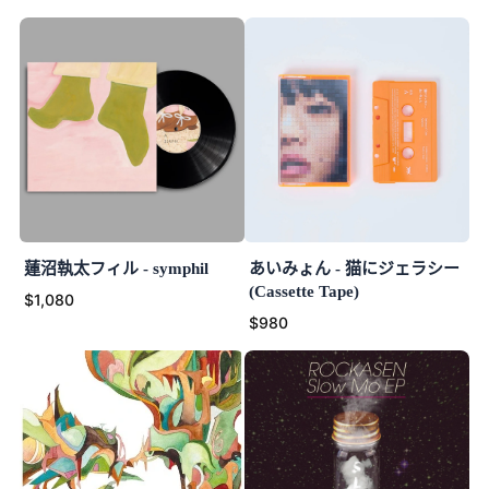
蓮沼執太フィル - symphil
あいみょん - 猫にジェラシー
(Cassette Tape)
$1,080
$980