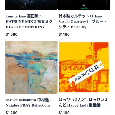
Tomita Isao 冨田勲 /
鈴木勲カルテット+1 Isao
HATSUNE MIKU 初音ミク -
Suzuki Quartet+1 - ブルー・
IHATOV SYMPHONY
シティ Blue City
$1,580
$1,180
haruka nakamura 中村遙 -
はっぴいえんど - はっぴいえ
Nujabes PRAY Reflections
んど Happy End (重量盤)
$1,280
$1,180