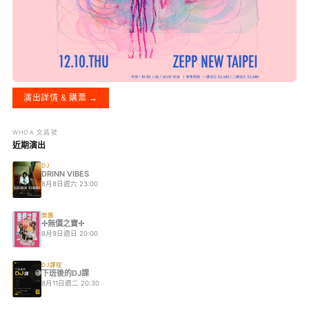
演出詳情 & 購票 →
WHOA 文昌號
近期演出
DJ
DRINN VIBES
8月8日週六 23:00
樂團
✢無價之寶✢
8月9日週日 20:00
DJ課程
下班後的DJ課
8月11日週二 20:30