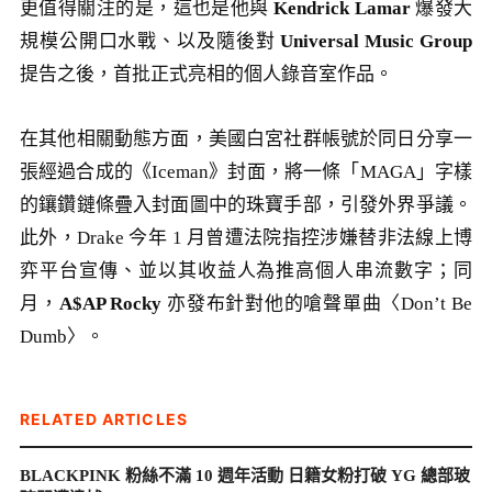
更值得關注的是，這也是他與
Kendrick Lamar
爆發大
規模公開口水戰、以及隨後對
Universal Music Group
提告之後，首批正式亮相的個人錄音室作品。
在其他相關動態方面，美國白宮社群帳號於同日分享一
張經過合成的《Iceman》封面，將一條「MAGA」字樣
的鑲鑽鏈條疊入封面圖中的珠寶手部，引發外界爭議。
此外，Drake 今年 1 月曾遭法院指控涉嫌替非法線上博
弈平台宣傳、並以其收益人為推高個人串流數字；同
月，
A$AP Rocky
亦發布針對他的嗆聲單曲〈Don’t Be
Dumb〉。
RELATED ARTICLES
BLACKPINK 粉絲不滿 10 週年活動 日籍女粉打破 YG 總部玻