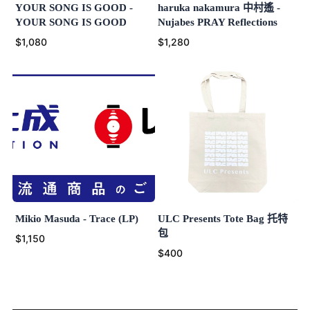
YOUR SONG IS GOOD -
haruka nakamura 中村遙 -
YOUR SONG IS GOOD
Nujabes PRAY Reflections
$1,080
$1,280
Mikio Masuda - Trace (LP)
ULC Presents Tote Bag 托特
包
$1,150
$400