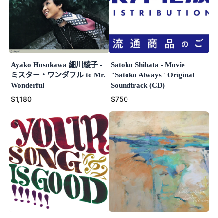
Ayako Hosokawa 細川綾子 -
Satoko Shibata - Movie
ミスター・ワンダフル to Mr.
"Satoko Always" Original
Wonderful
Soundtrack (CD)
$1,180
$750