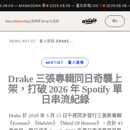
6.08.09 — MANAGONA 草
2026.08.09 — 臺北非常LIVE！
2026.08.08 —
中
About
News
Gigs
音樂祭
Shop
文昌號
▾
NEWS
/
ARTIST · 藝人速報
/
DRAKE …
ARTIST · 藝人速報
Drake 三張專輯同日奇襲上
架，打破 2026 年 Spotify 單
日串流紀錄
Drake 於 2026 年 5 月 15 日午夜同步發行三張新專輯
《Iceman》《Habibti》《Maid Of Honour》，合計 43