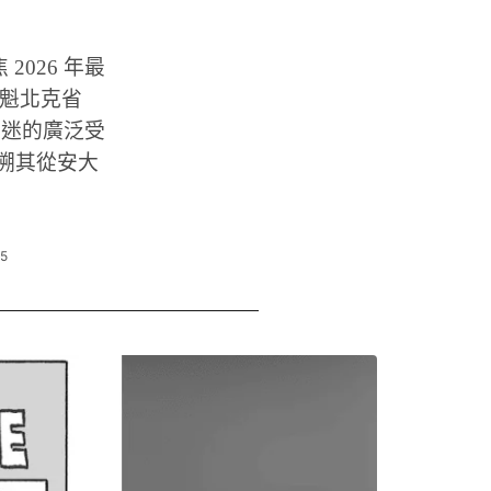
焦 2026 年最
加拿大魁北克省
 樂迷的廣泛受
為題，追溯其從安大
35