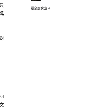
只
看全部演出 →
怪誕
對
Ed
滾文