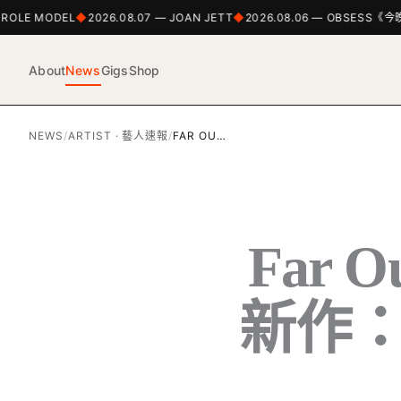
OLE MODEL
2026.08.07 — JOAN JETT
2026.08.06 — OBSESS《今晚唱
About
News
Gigs
Shop
NEWS
/
ARTIST · 藝人速報
/
FAR OU…
Far O
新作：解析