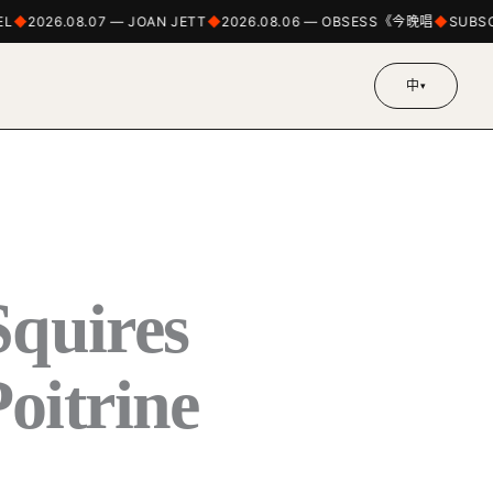
2026.08.07 — JOAN JETT
2026.08.06 — OBSESS《今晚唱
SUBSCRI
中
▾
quires
itrine