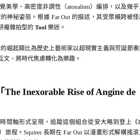
美學、高密度非調性（atonalism）編排，以及幾乎
應媒體的神秘姿態。根據 Far Out 的描述，其受眾橫跨被
研複雜拍型的
Tool
樂迷。
這個組合的崛起類比為歷史上藝術家以超現實主義與荒誕節奏
互文、將時代焦慮轉化為樂趣。
e Inexorable Rise of Angine de
 此次漫畫以時間軸形式呈現，追蹤這個組合從安大略到登上《
虛構）旅程。Squires 長期在 Far Out 以漫畫形式解構搖