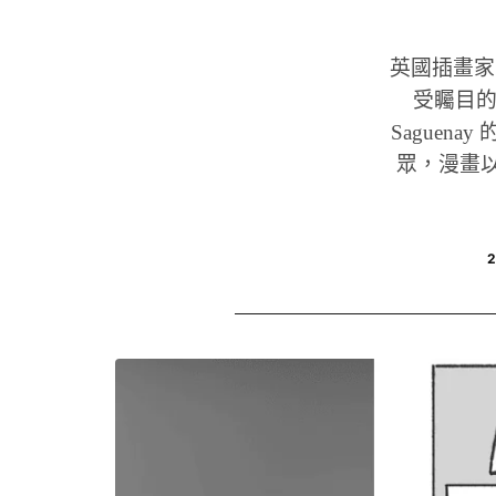
英國插畫家 Da
受矚目的 m
Saguen
眾，漫畫以「Th
2