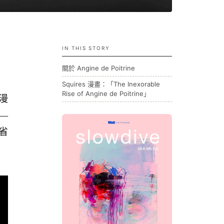
IN THIS STORY
關於 Angine de Poitrine
Squires 漫畫：「The Inexorable
Rise of Angine de Poitrine」
漫
—
省