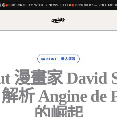
SUBSCRIBE TO WEEKLY NEWSLETTER
2026.08.07 — ROLE MODEL
ARTIST · 藝人速報
ut 漫畫家 David S
 Angine de Po
的崛起