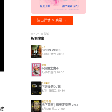
演出詳情 & 購票 →
WHOA 文昌號
近期演出
DJ
DRINN VIBES
8月8日週六 23:00
樂團
✢無價之寶✢
8月9日週日 20:00
DJ課程
下班後的DJ課
8月11日週二 20:30
髮型學院
地下鬧室 | 頭髮定型夜 vol.1
一波
8月12日週三 21:00