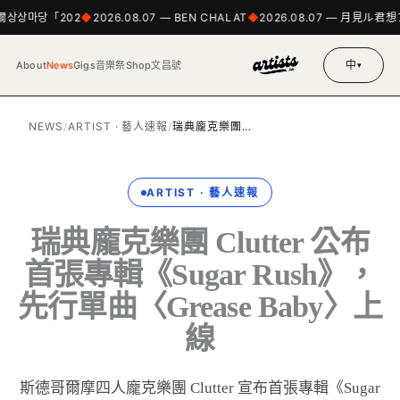
首爾상상마당「202
2026.08.07 — BEN CHALAT
2026.08.07 — 月見ル君
中
About
News
Gigs
音樂祭
Shop
文昌號
▾
NEWS
/
ARTIST · 藝人速報
/
瑞典龐克樂團…
ARTIST · 藝人速報
瑞典龐克樂團 Clutter 公布
首張專輯《Sugar Rush》，
先行單曲〈Grease Baby〉上
線
斯德哥爾摩四人龐克樂團 Clutter 宣布首張專輯《Sugar