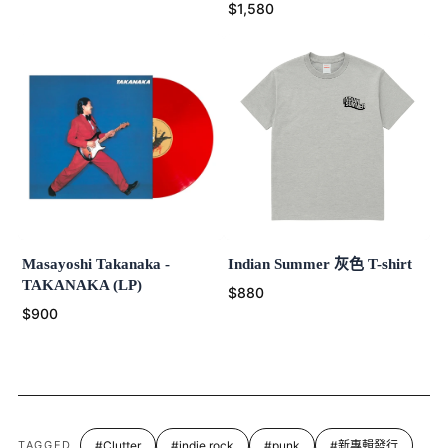
$1,580
Masayoshi Takanaka -
Indian Summer 灰色 T-shirt
TAKANAKA (LP)
$880
$900
TAGGED
#Clutter
#indie rock
#punk
#新專輯發行