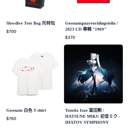
Slowdive Tote Bag 托特包
Goonamguayeoridingstella /
2023 CD 專輯 "1969"
$700
$370
Goonam 白色 T-shirt
Tomita Isao 冨田勲 /
HATSUNE MIKU 初音ミク -
$760
IHATOV SYMPHONY