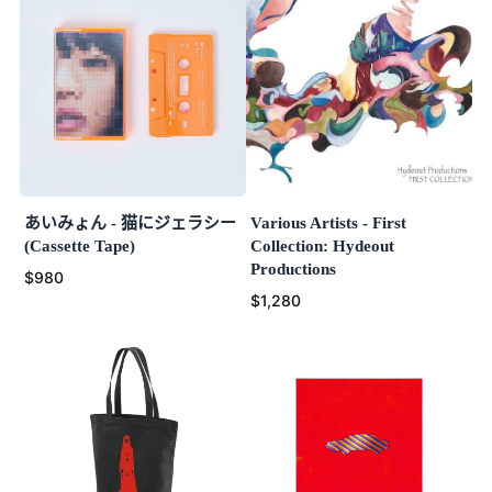
あいみょん - 猫にジェラシー
Various Artists - First
(Cassette Tape)
Collection: Hydeout
Productions
$980
$1,280