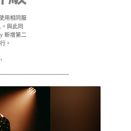
一支使用相同服
人。與此同
oxy 新增第二
發行。
01