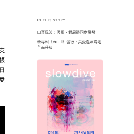
IN THIS STORY
山寨風波：假團、假周邊同步爆發
新專輯《Vol. II》發行，英愛巡演場地
全面升級
支
帳
 日
愛