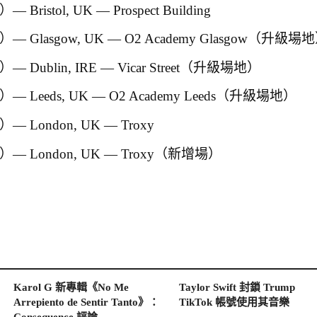
 Bristol, UK — Prospect Building
）— Glasgow, UK — O2 Academy Glasgow（升級場
— Dublin, IRE — Vicar Street（升級場地）
）— Leeds, UK — O2 Academy Leeds（升級場地）
— London, UK — Troxy
）— London, UK — Troxy（新增場）
Karol G 新專輯《No Me
Taylor Swift 封鎖 Trump
Arrepiento de Sentir Tanto》：
TikTok 帳號使用其音樂
Consequence 評論