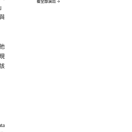
看全部演出 →
」
 與
吉他
現
該
ta