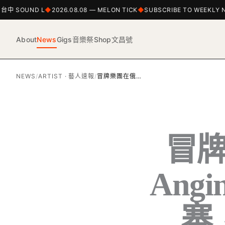
中 SOUND L
2026.08.08 — MELON TICK
SUBSCRIBE TO WEEKLY NE
About
News
Gigs
音樂祭
Shop
文昌號
NEWS
/
ARTIST · 藝人速報
/
冒牌樂團在俄…
冒
Angi
寨