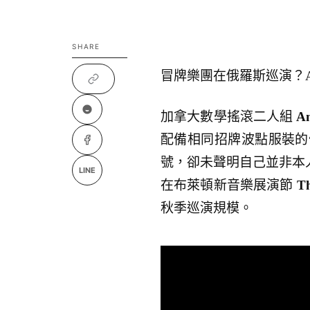
SHARE
冒牌樂團在俄羅斯巡演？Angi
加拿大數學搖滾二人組
An
配備相同招牌波點服裝的
號，卻未聲明自己並非本人。與此同
LINE
在布萊頓新音樂展演節
Th
秋季巡演規模。