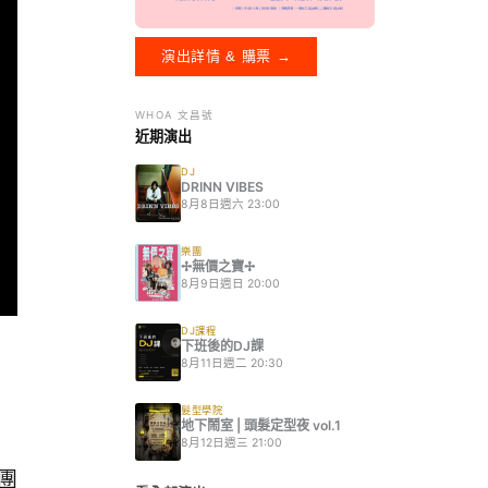
演出詳情 & 購票 →
WHOA 文昌號
近期演出
DJ
DRINN VIBES
8月8日週六 23:00
樂團
✢無價之寶✢
8月9日週日 20:00
DJ課程
下班後的DJ課
8月11日週二 20:30
髮型學院
地下鬧室 | 頭髮定型夜 vol.1
8月12日週三 21:00
樂團