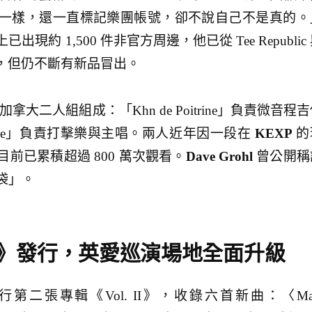
一樣，還一直標記樂團帳號，卻不說自己不是真的。
已出現約 1,500 件非官方周邊，他已從 Tee Republic
00 件，但仍不斷有新品冒出。
拿大二人組組成：「Khn de Poitrine」負責微音程
oitrine」負責打擊樂與主唱。兩人近年因一段在
KEXP
的
前已累積超過 800 萬次觀看。
Dave Grohl
曾公開稱
袋」。
 II》發行，英愛巡演場地全面升級
月發行第二張專輯《Vol. II》，收錄六首新曲：〈Ma