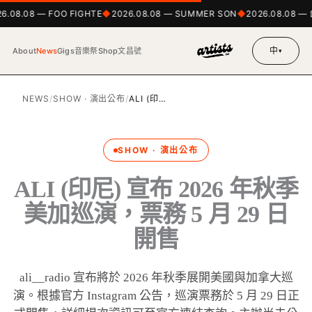
6.08.08 — FOO FIGHTE
2026.08.08 — SUMMER SON
2026.08.08 — 
中
About
News
Gigs
音樂祭
Shop
文昌號
▾
NEWS
/
SHOW · 演出公布
/
ALI (印…
SHOW · 演出公布
ALI (印尼) 宣布 2026 年秋季
美加巡演，票務 5 月 29 日
開售
ali__radio 宣布將於 2026 年秋季展開美國與加拿大巡
演。根據官方 Instagram 公告，巡演票務於 5 月 29 日正