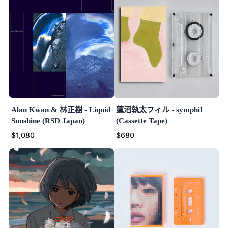
Alan Kwan & 林正樹 - Liquid
蓮沼執太フィル - symphil
Sunshine (RSD Japan)
(Cassette Tape)
$1,080
$680