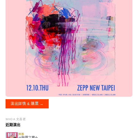
演出詳情 & 購票 →
WHOA 文昌號
近期演出
樂團
✢無價之寶✢