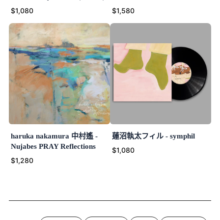
$1,080
$1,580
haruka nakamura 中村遙 -
蓮沼執太フィル - symphil
Nujabes PRAY Reflections
$1,080
$1,280