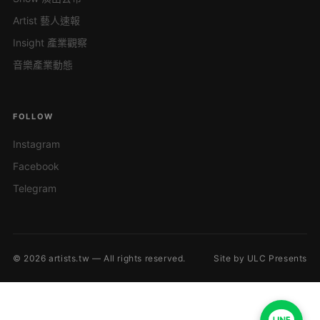
Artist 藝人速報
Insight 產業觀察
音樂產業動態
FOLLOW
Instagram
Facebook
Telegram
© 2026 artists.tw — All rights reserved.
Site by ULC Presents