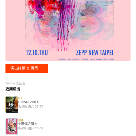
演出詳情 & 購票 →
WHOA 文昌號
近期演出
DJ
DRINN VIBES
8月8日週六 23:00
樂團
✢無價之寶✢
8月9日週日 20:00