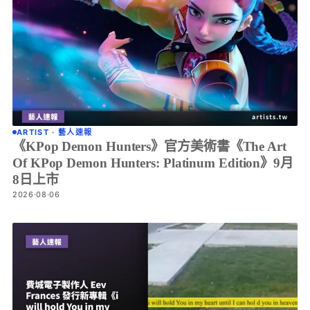
ARTIST · 藝人速報
《KPop Demon Hunters》官方美術書《The Art
Of KPop Demon Hunters: Platinum Edition》9月
8日上市
2026·08·06