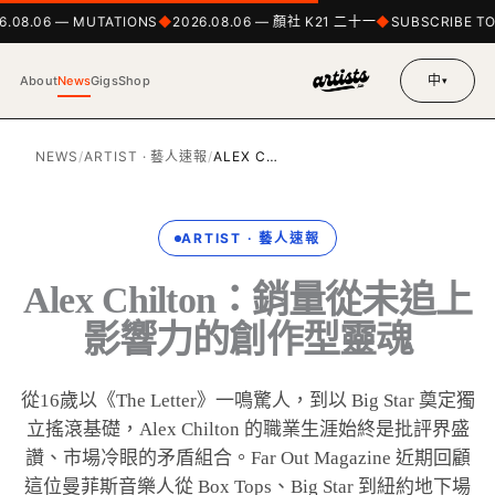
6.08.06 — MUTATIONS
2026.08.06 — 顏社 K21 二十一
SUBSCRIBE TO
中
About
News
Gigs
Shop
▾
NEWS
/
ARTIST · 藝人速報
/
ALEX C…
ARTIST · 藝人速報
Alex Chilton：銷量從未追上
影響力的創作型靈魂
從16歲以《The Letter》一鳴驚人，到以 Big Star 奠定獨
立搖滾基礎，Alex Chilton 的職業生涯始終是批評界盛
讚、市場冷眼的矛盾組合。Far Out Magazine 近期回顧
這位曼菲斯音樂人從 Box Tops、Big Star 到紐約地下場