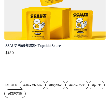
SSAUZ 辣炒年糕粉 Topokki Sauce
$180
TAGGED
#Alex Chilton
#Big Star
#indie rock
#punk
#西洋音樂