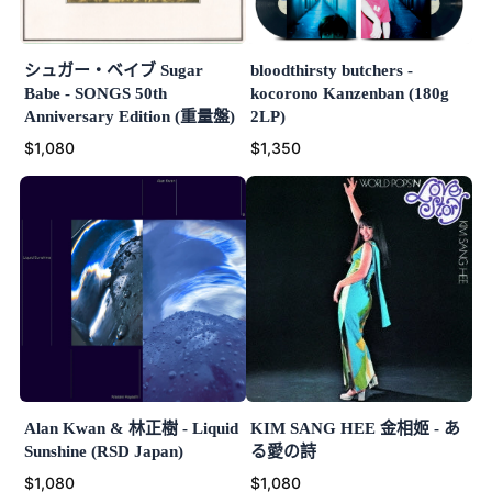
シュガー・ベイブ Sugar
bloodthirsty butchers -
Babe - SONGS 50th
kocorono Kanzenban (180g
Anniversary Edition (重量盤)
2LP)
$1,080
$1,350
Alan Kwan & 林正樹 - Liquid
KIM SANG HEE 金相姬 - あ
Sunshine (RSD Japan)
る愛の詩
$1,080
$1,080