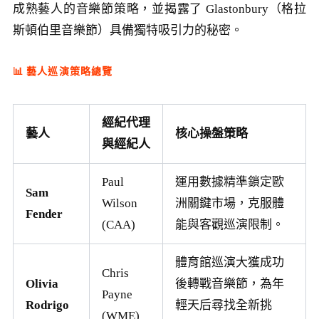
成熟藝人的音樂節策略，並揭露了 Glastonbury（格拉
斯頓伯里音樂節）具備獨特吸引力的秘密。
📊 藝人巡演策略總覽
經紀代理
藝人
核心操盤策略
與經紀人
Paul
運用數據精準鎖定歐
Sam
Wilson
洲關鍵市場，克服體
Fender
(CAA)
能與客觀巡演限制。
體育館巡演大獲成功
Chris
Olivia
後轉戰音樂節，為年
Payne
Rodrigo
輕天后尋找全新挑
(WME)