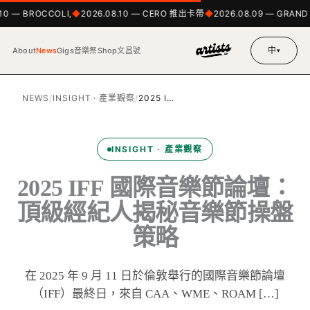
10 — BROCCOLI,
2026.08.10 — CERO 推出卡帶
2026.08.09 — GRAND 
中
About
News
Gigs
音樂祭
Shop
文昌號
▾
NEWS
/
INSIGHT · 產業觀察
/
2025 I…
INSIGHT · 產業觀察
2025 IFF 國際音樂節論壇：
頂級經紀人揭秘音樂節操盤
策略
在 2025 年 9 月 11 日於倫敦舉行的國際音樂節論壇
（IFF）最終日，來自 CAA、WME、ROAM […]