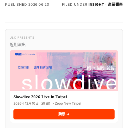
PUBLISHED 2026·06·20
FILED UNDER
INSIGHT · 產業觀察
ULC PRESENTS
近期演出
Slowdive 2026 Live in Taipei
2026年12月10日（週四） · Zepp New Taipei
購票 →