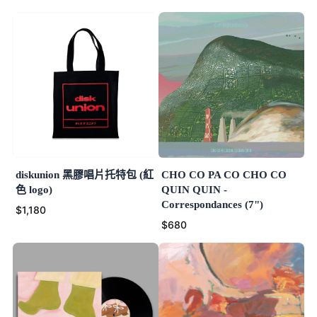
diskunion 黑膠唱片托特包 (紅
CHO CO PA CO CHO CO
色 logo)
QUIN QUIN -
Correspondances (7")
$1,180
$680