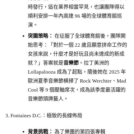
時發行，這在業界相當罕見，也讓團隊得以
順利安排一年內高達 96 場的全球體育館巡
演。
突圍策略：
在征服了全球體育館後，團隊開
始思考：「對於一個 22 歲且願意拼命工作的
女孩來說，什麼才是好玩且尚未達成的新成
就？」答案就是
音樂節
。拉丁美洲的
Lollapalooza 成為了起點，隨後她在 2025 年
歐洲夏季音樂節橫掃了 Rock Werchter、Mad
Cool 等 9 個壓軸席次，成為該季度最活躍的
音樂節頭牌藝人。
3. Fontaines D.C.：極致的長線佈局
背景挑戰：
為了樂團的第四張專輯