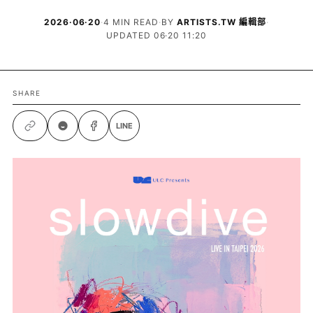
2026·06·20
·
4 MIN READ
·
BY
ARTISTS.TW 編輯部
·
UPDATED 06·20 11:20
SHARE
LINE